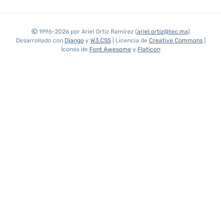
1996-2026 por Ariel Ortiz Ramírez (
ariel.ortiz@tec.mx
)
Desarrollado con
Django
y
W3.CSS
| Licencia de
Creative Commons
|
Íconos de
Font Awesome
y
Flaticon