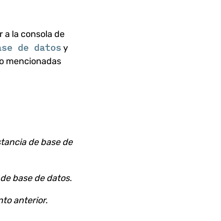
r a la consola de
ase de datos
y
 no mencionadas
stancia de base de
 de base de datos.
to anterior.