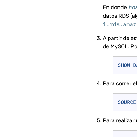
ho
En donde
datos RDS (a
1.rds.amaz
A partir de e
de MySQL. Por
SHOW
D
Para correr e
SOURCE
Para realizar