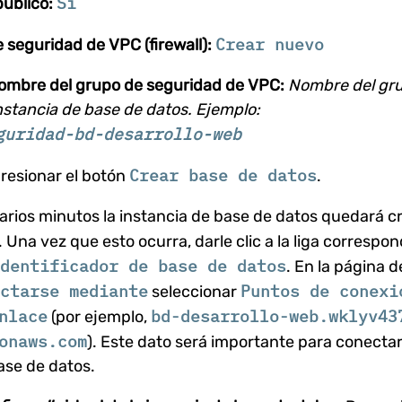
Sí
úblico:
Crear nuevo
 seguridad de VPC (firewall):
ombre del grupo de seguridad de VPC:
Nombre del gru
instancia de base de datos. Ejemplo:
guridad-bd-desarrollo-web
Crear base de datos
resionar el botón
.
rios minutos la instancia de base de datos quedará c
. Una vez que esto ocurra, darle clic a la liga correspon
dentificador de base de datos
. En la página 
ctarse mediante
Puntos de conexi
seleccionar
nlace
bd-desarrollo-web.wklyv43
(por ejemplo,
onaws.com
). Este dato será importante para conectar 
ase de datos.