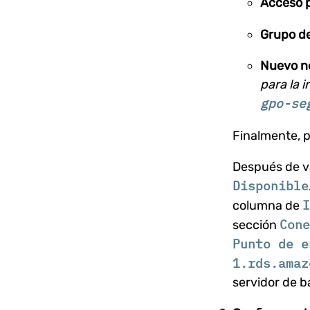
Acceso p
Grupo de
Nuevo n
para la 
gpo-se
Finalmente, p
Después de va
Disponible
I
columna de
Cone
sección
Punto de e
1.rds.amaz
servidor de b