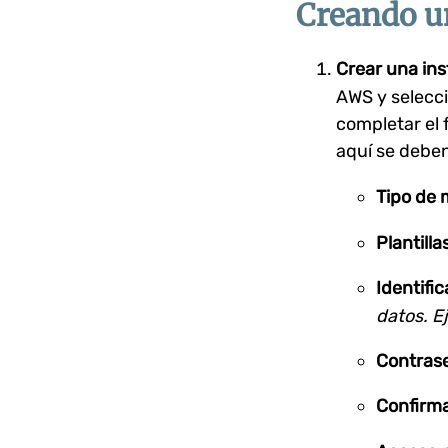
Creando u
Crear una in
AWS y selecc
completar el 
aquí se deben
Tipo de 
Plantilla
Identifi
datos. E
Contras
Confirma