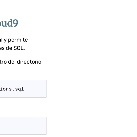
oud9
l y permite
es de SQL.
ro del directorio
ions.sql