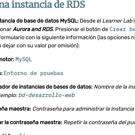
na instancia de RDS
stancia de base de datos MySQL:
Desde el
Learner Lab
i
Crear b
ionar
Aurora and RDS
. Presionar el botón de
formulario con la siguiente información (las opciones
 dejar con su valor por omisión):
MySQL
motor:
Entorno de pruebas
s:
cador de instancias de bases de datos:
Nombre de la in
bd-desarrollo-web
jemplo:
eña maestra:
Contraseña para administrar la instancia
r la contraseña maestra:
Repetir la contraseña del pun