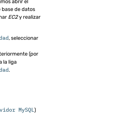
mos abrir el
e base de datos
onar
EC2
y realizar
dad
, seleccionar
teriormente (por
a la liga
dad
.
vidor MySQL
)