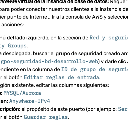
firewall
virtual de la insancia de base de datos:
Requeri
ara poder conectar nuestros clientes a la instancia d
er punto de Internet. Ir a la consola de AWS y selecci
s acciones:
Red y seguri
nú del lado izquierdo, en la sección de
ty Groups
.
sta desplegada, buscar el grupo de seguridad creado an
gpo-seguridad-bd-desarrollo-web
,
) y darle clic 
ID de grupo de seguri
ndiente en la columna de
Editar reglas de entrada
r el botón
.
nglón existente, editar las columnas siguientes:
MYSQL/Aurora
:
Anywhere-IPv4
gen:
Ser
cripción:
el propósito de este puerto (por ejemplo:
Guardar reglas
r el botón
.