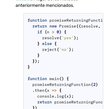
anteriormente mencionados.
function
promiseReturningFunction
return
new
Promise
((
resolve
,
re
if
(
n
>
0
)
{
resolve
(
'yes'
);
}
else
{
reject
(
'no'
);
}
});
}
function
main
()
{
promiseReturningFunction
(
2
)
.
then
(
x
=>
{
console
.
log
(
x
);
return
promiseReturningFuncti
})