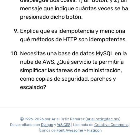
despliegue dos cosas: 1) un botón, y 2) un
mensaje que indique cuántas veces se ha
presionado dicho botón.
Explica qué es idempotencia y menciona
qué métodos de HTTP son idempotentes.
Necesitas una base de datos MySQL en la
nube de AWS. ¿Qué servicio te permitiría
simplificar las tareas de administración,
como copias de seguridad, parches y
escalado?
1996-2026 por Ariel Ortiz Ramírez (
ariel.ortiz@tec.mx
)
Desarrollado con
Django
y
W3.CSS
| Licencia de
Creative Commons
|
Íconos de
Font Awesome
y
Flaticon