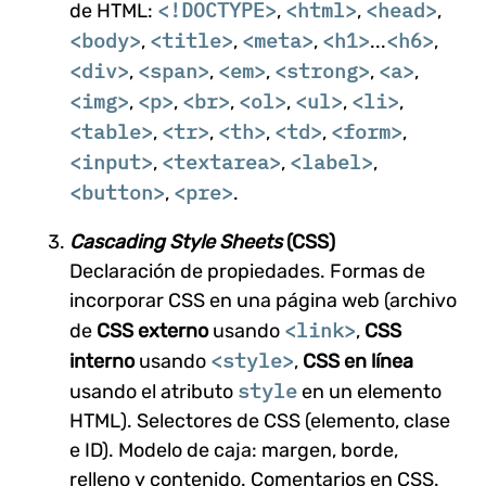
<!DOCTYPE>
<html>
<head>
de HTML:
,
,
,
<body>
<title>
<meta>
<h1>
<h6>
,
,
,
...
,
<div>
<span>
<em>
<strong>
<a>
,
,
,
,
,
<img>
<p>
<br>
<ol>
<ul>
<li>
,
,
,
,
,
,
<table>
<tr>
<th>
<td>
<form>
,
,
,
,
,
<input>
<textarea>
<label>
,
,
,
<button>
<pre>
,
.
Cascading Style Sheets
(CSS)
Declaración de propiedades. Formas de
incorporar CSS en una página web (archivo
<link>
de
CSS externo
usando
,
CSS
<style>
interno
usando
,
CSS en línea
style
usando el atributo
en un elemento
HTML). Selectores de CSS (elemento, clase
e ID). Modelo de caja: margen, borde,
relleno y contenido. Comentarios en CSS.