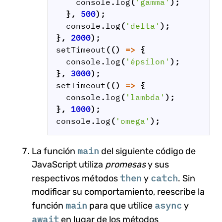
console
.
log
(
'gamma'
);
},
500
);
console
.
log
(
'delta'
);
},
2000
);
setTimeout
(()
=>
{
console
.
log
(
'épsilon'
);
},
3000
);
setTimeout
(()
=>
{
console
.
log
(
'lambda'
);
},
1000
);
console
.
log
(
'omega'
);
main
La función
del siguiente código de
JavaScript utiliza
promesas
y sus
then
catch
respectivos métodos
y
. Sin
modificar su comportamiento, reescribe la
main
async
función
para que utilice
y
await
en lugar de los métodos