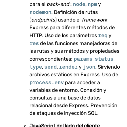
node
npm
para el
back-end
:
,
y
nodemon
. Definición de rutas
(
endpoints
) usando el
framework
Express para diferentes métodos de
req
HTTP. Uso de los parámetros
y
res
de las funciones manejadoras de
las rutas y sus métodos y propiedades
params
status
correspondientes:
,
,
type
send
render
json
,
,
y
. Sirviendo
archivos estáticos en Express. Uso de
process.env
para acceder a
variables de entorno. Conexión y
consultas a una base de datos
relacional desde Express. Prevención
de ataques de inyección SQL.
JavaScript del lado del cliente