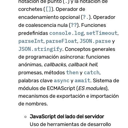
.
notación de punto (
) y la notación de
[]
corchetes (
). Operador de
?.
encadenamiento opcional (
). Operador
??
de coalescencia nula (
). Funciones
console.log
setTimeout
predefinidas
,
,
parseInt
parseFloat
JSON.parse
,
,
y
JSON.stringify
. Conceptos generales
de programación asíncrona: funciones
anónimas,
callbacks
,
callback hell
,
then
catch
promesas, métodos
y
,
async
await
palabras clave
y
. Sistema de
módulos de ECMAScript (
ES modules
),
mecanismos de exportación e importación
de nombres.
JavaScript del lado del servidor
Uso de herramientas de desarrollo