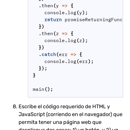
.
then
(
y
=>
{
console
.
log
(
y
);
return
promiseReturningFuncti
})
.
then
(
z
=>
{
console
.
log
(
z
);
})
.
catch
(
err
=>
{
console
.
log
(
err
);
});
}
main
();
Escribe el código requerido de HTML y
JavaScript (corriendo en el navegador) que
permita tener una página web que